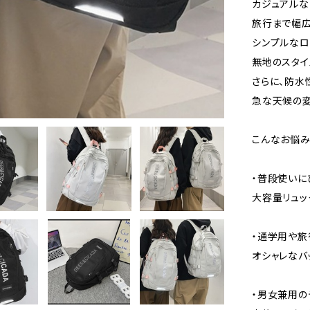
カジュアルな
旅行まで幅広
シンプルなロ
無地のスタイ
さらに、防水
急な天候の変
こんなお悩み
・普段使いに
大容量リュッ
・通学用や旅
オシャレなバ
・男女兼用の