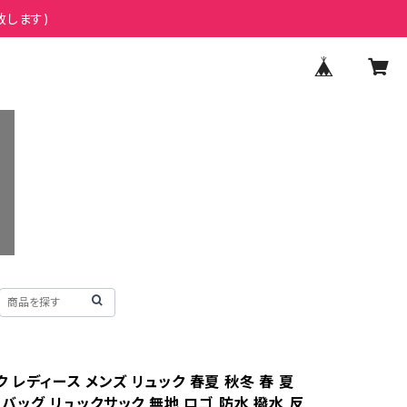
致します)
 レディース メンズ リュック 春夏 秋冬 春 夏
白 バッグ リュックサック 無地 ロゴ 防水 撥水 反