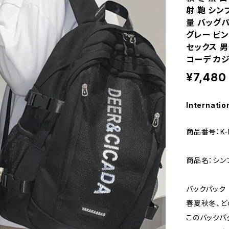
射 鞄 シン
量 バッグパ
グレー ピン
セックス 男
コーデ カジ
¥7,480
Internatio
商品番号：K-B
商品名：シン
バックパック 
春夏秋冬、ど
このバックパ