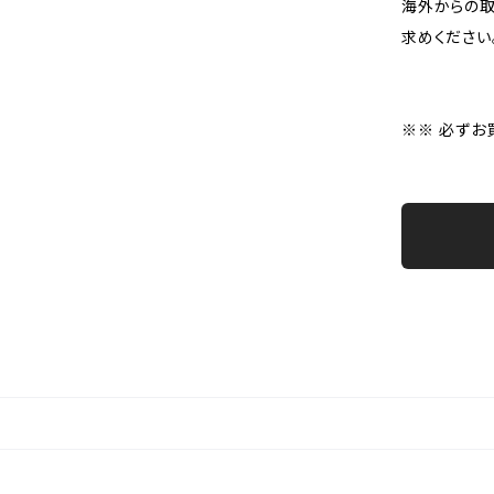
海外からの取
求めください
※※ 必ずお