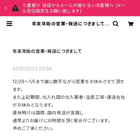
※重要※ 当店からメールが届かないお客様へ (メー
ル受信設定をお願い致します)
年末年始の営業・発送につきまして |
MY CHARM マイチャーム ワンピー
ス スカート レディースファッション 通
販
年末年始の営業・発送につきまして
2023/12/23 02:08
12/26～1/5まで誠に勝手ながら営業をお休みさせて頂き
ます。
また上記期間、仕入れ国の仕入業者・生産工場・運送会社
がお休みとなります。
連休明けは国際、国内発送が混雑し
通常よりお届けにお時間を頂く場合がございます。
予めご了承ください。